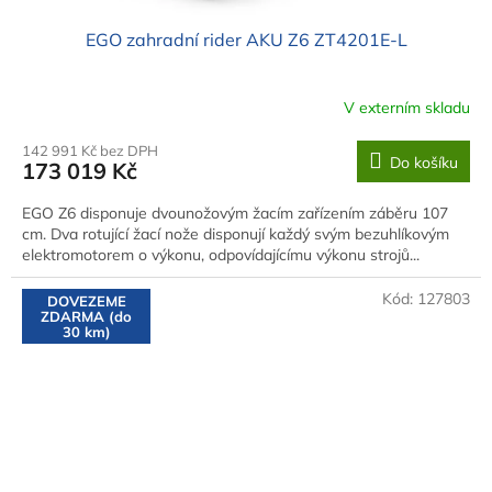
EGO zahradní rider AKU Z6 ZT4201E-L
V externím skladu
142 991 Kč bez DPH
Do košíku
173 019 Kč
EGO Z6 disponuje dvounožovým žacím zařízením záběru 107
cm. Dva rotující žací nože disponují každý svým bezuhlíkovým
elektromotorem o výkonu, odpovídajícímu výkonu strojů...
Kód:
127803
DOVEZEME
ZDARMA (do
30 km)