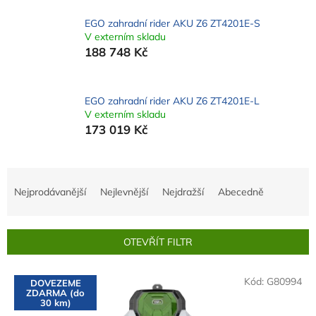
EGO zahradní rider AKU Z6 ZT4201E-S
V externím skladu
188 748 Kč
EGO zahradní rider AKU Z6 ZT4201E-L
V externím skladu
173 019 Kč
Ř
a
Nejprodávanější
Nejlevnější
Nejdražší
Abecedně
z
e
n
OTEVŘÍT FILTR
í
p
V
r
Kód:
G80994
DOVEZEME
ý
ZDARMA (do
o
p
30 km)
d