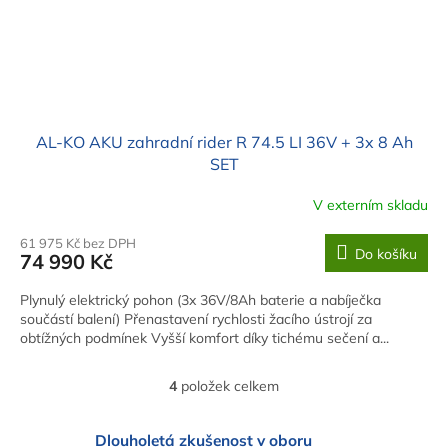
AL-KO AKU zahradní rider R 74.5 LI 36V + 3x 8 Ah
SET
V externím skladu
61 975 Kč bez DPH
Do košíku
74 990 Kč
Plynulý elektrický pohon (3x 36V/8Ah baterie a nabíječka
součástí balení) Přenastavení rychlosti žacího ústrojí za
obtížných podmínek Vyšší komfort díky tichému sečení a...
4
položek celkem
O
v
l
Dlouholetá zkušenost v oboru