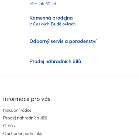
á
více jak 30 let
d
a
Kamenná prodejna
c
v Českých Budějovicích
í
p
r
Odborný servis a poradenství
v
k
y
v
Prodej náhradních dílů
ý
p
Z
i
s
á
u
p
a
Informace pro vás
t
Nákupní rádce
í
Prodej náhradních dílů
O nás
Obchodní podmínky