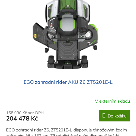
i
u
s
k
p
t
r
ů
o
d
u
k
t
ů
EGO zahradní rider AKU Z6 ZT5201E-L
V externím skladu
168 990 Kč bez DPH
Do košíku
204 478 Kč
EGO zahradní rider Z6, ZT5201E-L disponuje třínožovým žacím
zařízením šíře 132 cm. Tři rotující žací nože disponují každý