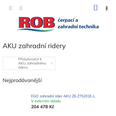
Přejít
NÁKU
na
obsah
KOŠÍK
AKU zahradní ridery
Příslušenství k
AKU zahradnímu
rideru
Nejprodávanější
EGO zahradní rider AKU Z6 ZT5201E-L
V externím skladu
204 478 Kč