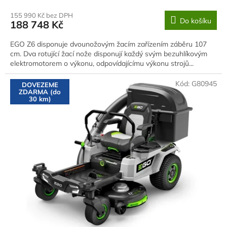
155 990 Kč bez DPH
Do košíku
188 748 Kč
EGO Z6 disponuje dvounožovým žacím zařízením záběru 107
cm. Dva rotující žací nože disponují každý svým bezuhlíkovým
elektromotorem o výkonu, odpovídajícímu výkonu strojů...
Kód:
G80945
DOVEZEME
ZDARMA (do
30 km)