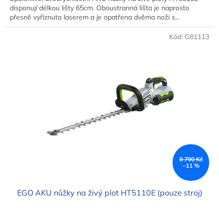
disponují délkou lišty 65cm. Oboustranná lišta je naprosto
přesně vyříznuta laserem a je opatřena dvěma noži s...
Kód:
G81113
8 790 Kč
–11 %
EGO AKU nůžky na živý plot HT5110E (pouze stroj)