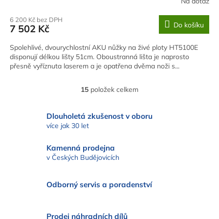
Na dotaz
6 200 Kč bez DPH
Do košíku
7 502 Kč
Spolehlivé, dvourychlostní AKU nůžky na živé ploty HT5100E
disponují délkou lišty 51cm. Oboustranná lišta je naprosto
přesně vyříznuta laserem a je opatřena dvěma noži s...
15
položek celkem
O
v
l
Dlouholetá zkušenost v oboru
á
více jak 30 let
d
a
Kamenná prodejna
c
v Českých Budějovicích
í
p
r
Odborný servis a poradenství
v
k
y
v
Prodej náhradních dílů