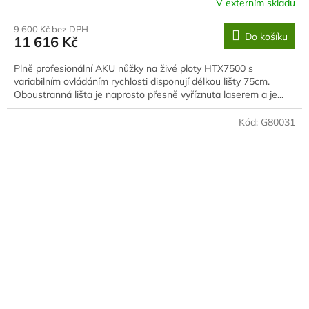
V externím skladu
9 600 Kč bez DPH
Do košíku
11 616 Kč
Plně profesionální AKU nůžky na živé ploty HTX7500 s
variabilním ovládáním rychlosti disponují délkou lišty 75cm.
Oboustranná lišta je naprosto přesně vyříznuta laserem a je...
Kód:
G80031