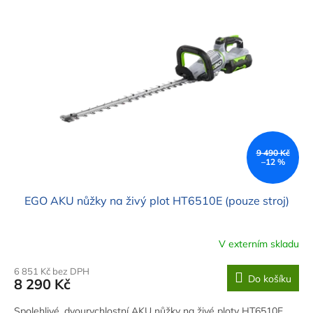
9 490 Kč
–12 %
EGO AKU nůžky na živý plot HT6510E (pouze stroj)
V externím skladu
6 851 Kč bez DPH
Do košíku
8 290 Kč
Spolehlivé, dvourychlostní AKU nůžky na živé ploty HT6510E