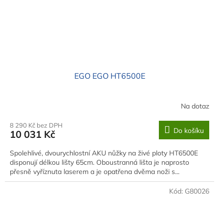
EGO EGO HT6500E
Na dotaz
8 290 Kč bez DPH
Do košíku
10 031 Kč
Spolehlivé, dvourychlostní AKU nůžky na živé ploty HT6500E
disponují délkou lišty 65cm. Oboustranná lišta je naprosto
přesně vyříznuta laserem a je opatřena dvěma noži s...
Kód:
G80026