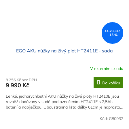
11 790 Kč
–15 %
EGO AKU nůžky na živý plot HT2411E - sada
V externím skladu
8 256 Kč bez DPH
Do košíku
9 990 Kč
Lehké, jednorychlostní AKU nůžky na živé ploty HT2410E jsou
rovněž dodávány v sadě pod označením HT2411E s 2,5Ah
baterií a nabíječkou. Oboustranná lišta délky 61cm je naprosto...
Kód:
G80932