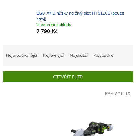
EGO AKU nůžky na živý plot HT5110E (pouze
stroj)
V externím skladu
7 790 Kč
Ř
a
Nejprodávanější
Nejlevnější
Nejdražší
Abecedně
z
e
n
OTEVŘÍT FILTR
í
p
V
r
Kód:
G81115
ý
o
p
d
i
u
s
k
p
t
r
ů