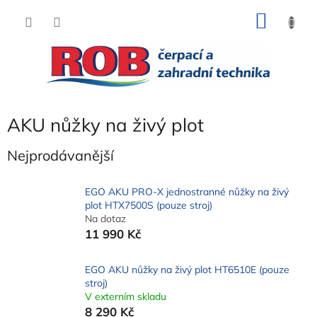
Přejít
NÁKU
na
obsah
KOŠÍK
AKU nůžky na živý plot
Nejprodávanější
EGO AKU PRO-X jednostranné nůžky na živý
plot HTX7500S (pouze stroj)
Na dotaz
11 990 Kč
EGO AKU nůžky na živý plot HT6510E (pouze
stroj)
V externím skladu
8 290 Kč