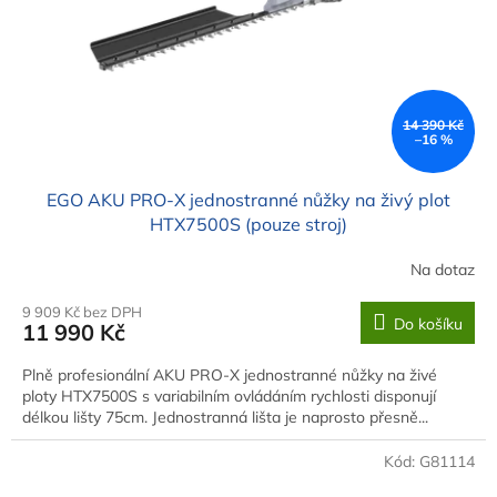
o
d
u
k
t
ů
14 390 Kč
–16 %
EGO AKU PRO-X jednostranné nůžky na živý plot
HTX7500S (pouze stroj)
Na dotaz
9 909 Kč bez DPH
Do košíku
11 990 Kč
Plně profesionální AKU PRO-X jednostranné nůžky na živé
ploty HTX7500S s variabilním ovládáním rychlosti disponují
délkou lišty 75cm. Jednostranná lišta je naprosto přesně...
Kód:
G81114