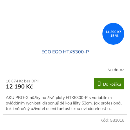
14 390 Kč
–15 %
EGO EGO HTX5300-P
Na dotaz
10 074 Kč bez DPH
Do košíku
12 190 Kč
AKU PRO-X nůžky na živé ploty HTX5300-P s variabilním
ovládáním rychlosti disponují délkou lišty 53cm. Jak profesionál,
tak i náročný uživatel ocení fantastickou ovladatelnost a...
Kód:
G81016