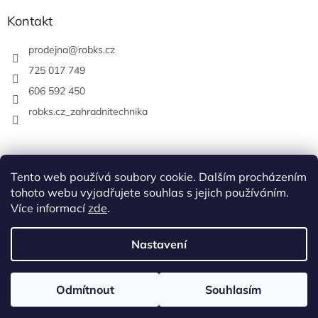
Kontakt
prodejna
@
robks.cz
725 017 749
606 592 450
robks.cz_zahradnitechnika
Tento web používá soubory cookie. Dalším procházením
tohoto webu vyjadřujete souhlas s jejich používáním.
Více informací
zde
.
Nastavení
Vytvořil Shoptet
Možnost osobního odběru. Navštivte naši prodejnu v Českých
Odmítnout
Souhlasím
Copyright 2026
ROB k.s.
. Všechna práva vyhrazena.
Budějovicích.