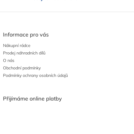
ý
p
Z
i
s
á
u
p
a
Informace pro vás
t
Nákupní rádce
í
Prodej náhradních dílů
O nás
Obchodní podmínky
Podmínky ochrany osobních údajů
Přijímáme online platby