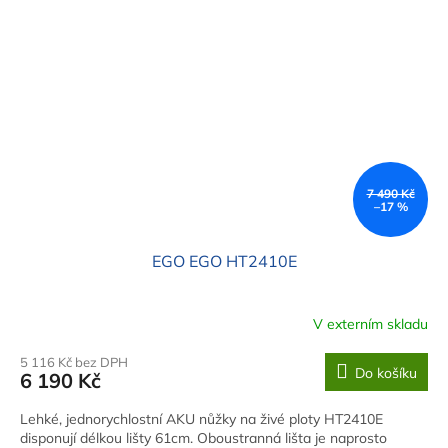
7 490 Kč
–17 %
EGO EGO HT2410E
V externím skladu
5 116 Kč bez DPH
Do košíku
6 190 Kč
Lehké, jednorychlostní AKU nůžky na živé ploty HT2410E
disponují délkou lišty 61cm. Oboustranná lišta je naprosto