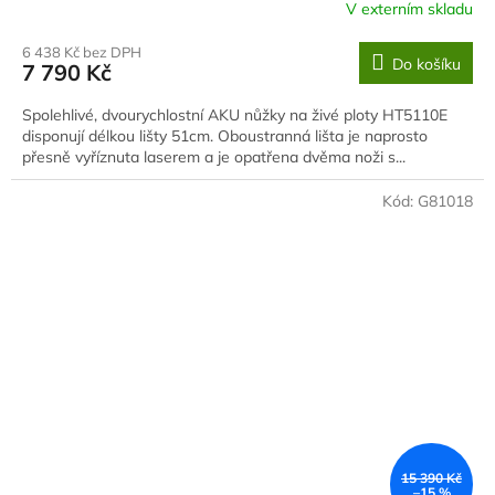
V externím skladu
6 438 Kč bez DPH
Do košíku
7 790 Kč
Spolehlivé, dvourychlostní AKU nůžky na živé ploty HT5110E
disponují délkou lišty 51cm. Oboustranná lišta je naprosto
přesně vyříznuta laserem a je opatřena dvěma noži s...
Kód:
G81018
15 390 Kč
–15 %