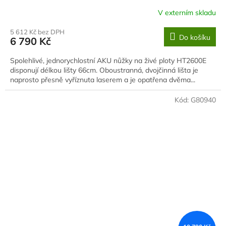
V externím skladu
5 612 Kč bez DPH
Do košíku
6 790 Kč
Spolehlivé, jednorychlostní AKU nůžky na živé ploty HT2600E
disponují délkou lišty 66cm. Oboustranná, dvojčinná lišta je
naprosto přesně vyříznuta laserem a je opatřena dvěma...
Kód:
G80940