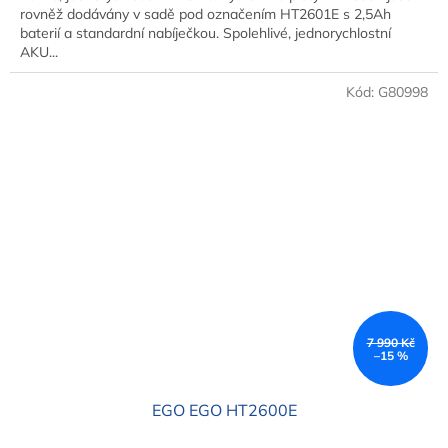
rovněž dodávány v sadě pod označením HT2601E s 2,5Ah
baterií a standardní nabíječkou. Spolehlivé, jednorychlostní
AKU...
Kód:
G80998
7 990 Kč
–15 %
EGO EGO HT2600E