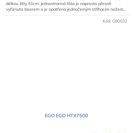
délkou lišty 51cm. jednostranná lišta je naprosto přesně
vyříznuta laserem a je opatřena jednočinným stříhacím nožem...
Kód:
G80032
EGO EGO HTX7500