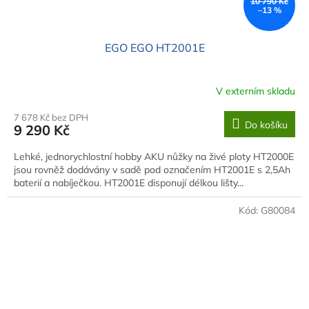
10 790 Kč
–13 %
EGO EGO HT2001E
V externím skladu
7 678 Kč bez DPH
Do košíku
9 290 Kč
Lehké, jednorychlostní hobby AKU nůžky na živé ploty HT2000E
jsou rovněž dodávány v sadě pod označením HT2001E s 2,5Ah
baterií a nabíječkou. HT2001E disponují délkou lišty...
Kód:
G80084