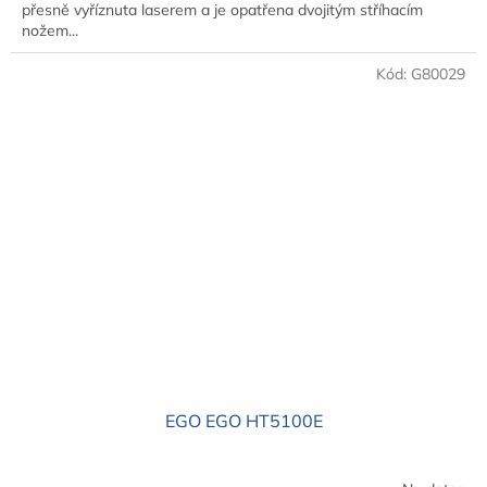
přesně vyříznuta laserem a je opatřena dvojitým stříhacím
nožem...
Kód:
G80029
EGO EGO HT5100E