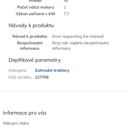
Primer
ne
Počet válců motoru
1
Výkon zařízení v kW
7.7
Návody k produktu
Návod k produktu
Error requesting the manual
Bezpečnostní
Brzy zde najdete bezpečnostní
informace
informace
Doplňkové parametry
Kategorie
:
Zahradní traktory
Kód výrobku
:
127706
Z
á
p
a
Informace pro vás
t
Nákupní rádce
í