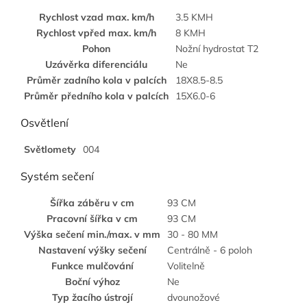
Rychlost vzad max. km/h
3.5 KMH
Rychlost vpřed max. km/h
8 KMH
Pohon
Nožní hydrostat T2
Uzávěrka diferenciálu
Ne
Průměr zadního kola v palcích
18X8.5-8.5
Průměr předního kola v palcích
15X6.0-6
Osvětlení
Světlomety
004
Systém sečení
Šířka záběru v cm
93 CM
Pracovní šířka v cm
93 CM
Výška sečení min./max. v mm
30 - 80 MM
Nastavení výšky sečení
Centrálně - 6 poloh
Funkce mulčování
Volitelně
Boční výhoz
Ne
Typ žacího ústrojí
dvounožové