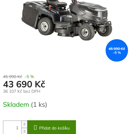
45 990 Kč
–5 %
45 990 Kč
–5 %
43 690 Kč
36 107 Kč bez DPH
Měrná
Skladem
(1 ks)
cena:
Přidat do košíku