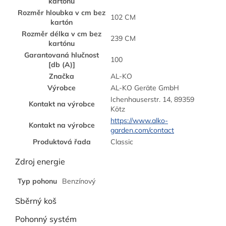
kartónu
Rozměr hloubka v cm bez
102 CM
kartón
Rozměr délka v cm bez
239 CM
kartónu
Garantovaná hlučnost
100
[db (A)]
Značka
AL-KO
Výrobce
AL-KO Geräte GmbH
Ichenhauserstr. 14, 89359
Kontakt na výrobce
Kötz
https://www.alko-
Kontakt na výrobce
garden.com/contact
Produktová řada
Classic
Zdroj energie
Typ pohonu
Benzínový
Sběrný koš
Pohonný systém