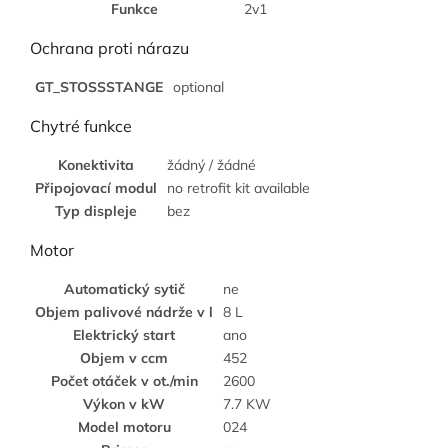
Funkce
2v1
Ochrana proti nárazu
GT_STOSSSTANGE
optional
Chytré funkce
Konektivita
žádný / žádné
Připojovací modul
no retrofit kit available
Typ displeje
bez
Motor
Automatický sytič
ne
Objem palivové nádrže v l
8 L
Elektrický start
ano
Objem v ccm
452
Počet otáček v ot./min
2600
Výkon v kW
7.7 KW
Model motoru
024