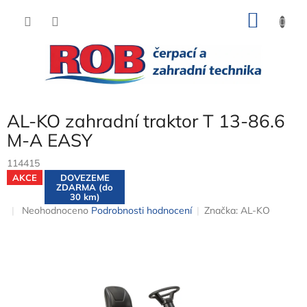
Přejít
NÁKU
na
obsah
KOŠÍK
AL-KO zahradní traktor T 13-86.6
M-A EASY
114415
AKCE
DOVEZEME
ZDARMA (do
30 km)
Průměrné
Neohodnoceno
Podrobnosti hodnocení
Značka:
AL-KO
hodnocení
produktu
je
0,0
z
5
hvězdiček.