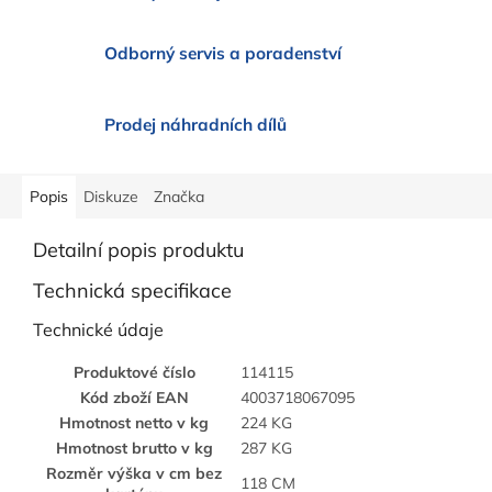
Odborný servis a poradenství
Prodej náhradních dílů
Popis
Diskuze
Značka
Detailní popis produktu
Technická specifikace
Technické údaje
Produktové číslo
114115
Kód zboží EAN
4003718067095
Hmotnost netto v kg
224 KG
Hmotnost brutto v kg
287 KG
Rozměr výška v cm bez
118 CM