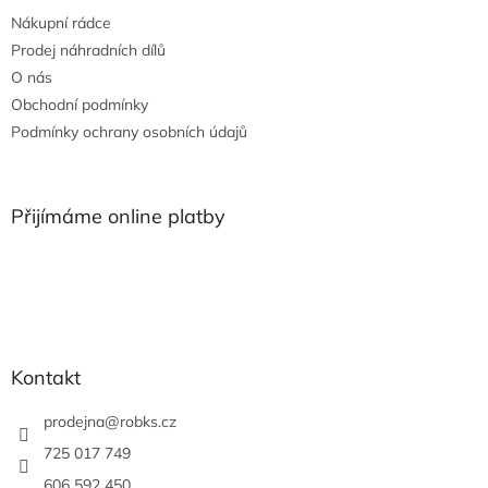
t
Nákupní rádce
í
Prodej náhradních dílů
O nás
Obchodní podmínky
Podmínky ochrany osobních údajů
Přijímáme online platby
Kontakt
prodejna
@
robks.cz
725 017 749
606 592 450