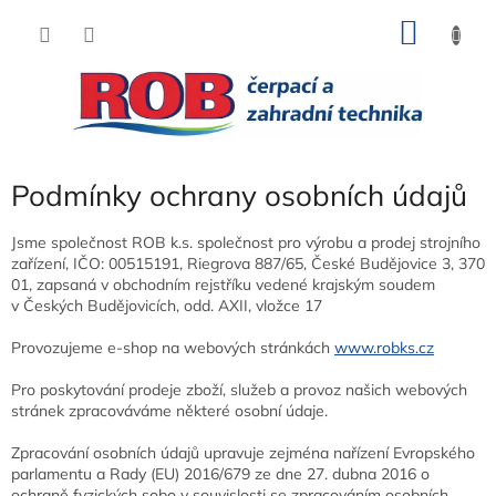
Přejít
NÁKU
na
obsah
KOŠÍK
Podmínky ochrany osobních údajů
Jsme společnost ROB k.s. společnost pro výrobu a prodej strojního
zařízení, IČO: 00515191, Riegrova 887/65, České Budějovice 3, 370
01, zapsaná v obchodním rejstříku vedené krajským soudem
v Českých Budějovicích, odd. AXII, vložce 17
Provozujeme e-shop na webových stránkách
www.robks.cz
Pro poskytování prodeje zboží, služeb a provoz našich webových
stránek zpracováváme některé osobní údaje.
Zpracování osobních údajů upravuje zejména nařízení Evropského
parlamentu a Rady (EU) 2016/679 ze dne 27. dubna 2016 o
ochraně fyzických sobo v souvislosti se zpracováním osobních