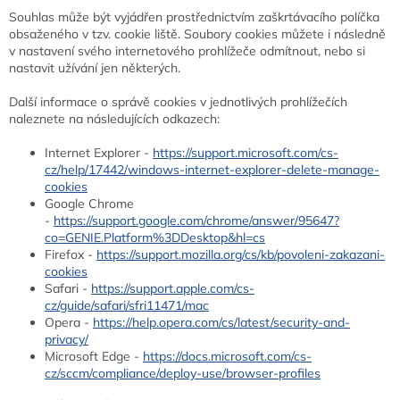
Souhlas může být vyjádřen prostřednictvím zaškrtávacího políčka
obsaženého v tzv. cookie liště. Soubory cookies můžete i následně
v nastavení svého internetového prohlížeče odmítnout, nebo si
nastavit užívání jen některých.
Další informace o správě cookies v jednotlivých prohlížečích
naleznete na následujících odkazech:
Internet Explorer -
https://support.microsoft.com/cs-
cz/help/17442/windows-internet-explorer-delete-manage-
cookies
Google Chrome
-
https://support.google.com/chrome/answer/95647?
co=GENIE.Platform%3DDesktop&hl=cs
Firefox -
https://support.mozilla.org/cs/kb/povoleni-zakazani-
cookies
Safari -
https://support.apple.com/cs-
cz/guide/safari/sfri11471/mac
Opera -
https://help.opera.com/cs/latest/security-and-
privacy/
Microsoft Edge -
https://docs.microsoft.com/cs-
cz/sccm/compliance/deploy-use/browser-profiles