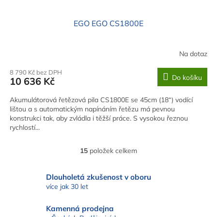
EGO EGO CS1800E
Na dotaz
8 790 Kč bez DPH
Do košíku
10 636 Kč
Akumulátorová řetězová pila CS1800E se 45cm (18“) vodící
lištou a s automatickým napínáním řetězu má pevnou
konstrukci tak, aby zvládla i těžší práce. S vysokou řeznou
rychlostí...
15
položek celkem
O
v
l
Dlouholetá zkušenost v oboru
á
více jak 30 let
d
a
Kamenná prodejna
c