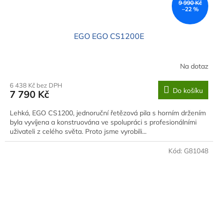
9 990 Kč
–22 %
EGO EGO CS1200E
Na dotaz
6 438 Kč bez DPH
Do košíku
7 790 Kč
Lehká, EGO CS1200, jednoruční řetězová pila s horním držením
byla vyvíjena a konstruována ve spolupráci s profesionálními
uživateli z celého světa. Proto jsme vyrobili...
Kód:
G81048