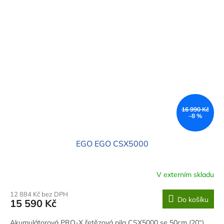
16 990 Kč
–8 %
EGO EGO CSX5000
V externím skladu
12 884 Kč bez DPH
Do košíku
15 590 Kč
Akumulátorová PRO-X řetězová pila CSX5000 se 50cm (20“)