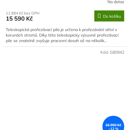
Na dotaz
12 884 Kč bez DPH
Do košíku
15 590 Kč
Teleskopická prořezávací pila je určena k prořezávání větví v
korunách stromů. Díky této teleskopicky výsuvné prořezávací
pile se znatelně zvyšuje pracovní dosah až na několik...
Kód:
G80942
16 990 Kč
–12 %