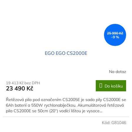
25 990 Kč
–9 %
EGO EGO CS2000E
Na dotaz
19 413 Kč bez DPH
Do košíku
23 490 Kč
Řetězová pila pod označením CS2005E je sada pily CS2000E se
6Ah baterií a 550W rychlonabíječkou. Akumulátorová řetězová
pila CS2000E se 50cm (20“) vodící lištou je vysoce...
Kód:
G81046