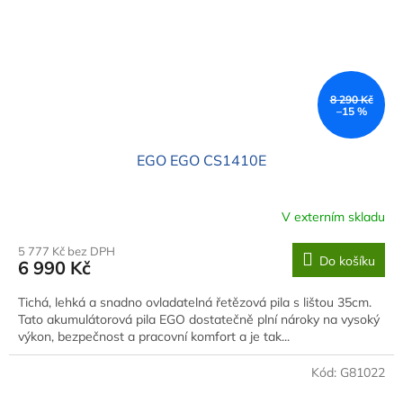
8 290 Kč
–15 %
EGO EGO CS1410E
V externím skladu
5 777 Kč bez DPH
Do košíku
6 990 Kč
Tichá, lehká a snadno ovladatelná řetězová pila s lištou 35cm.
Tato akumulátorová pila EGO dostatečně plní nároky na vysoký
výkon, bezpečnost a pracovní komfort a je tak...
Kód:
G81022