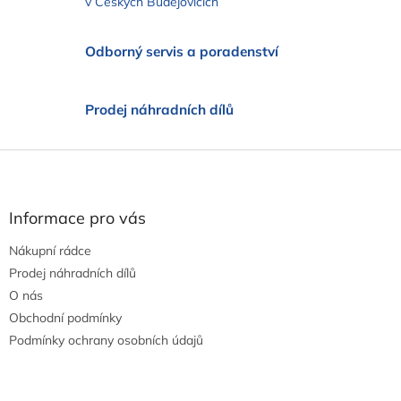
v Českých Budějovicích
í
p
r
Odborný servis a poradenství
v
k
y
v
Prodej náhradních dílů
ý
p
Z
i
s
á
u
p
a
Informace pro vás
t
Nákupní rádce
í
Prodej náhradních dílů
O nás
Obchodní podmínky
Podmínky ochrany osobních údajů