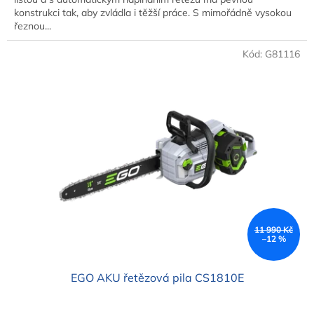
konstrukci tak, aby zvládla i těžší práce. S mimořádně vysokou
řeznou...
Kód:
G81116
11 990 Kč
–12 %
EGO AKU řetězová pila CS1810E