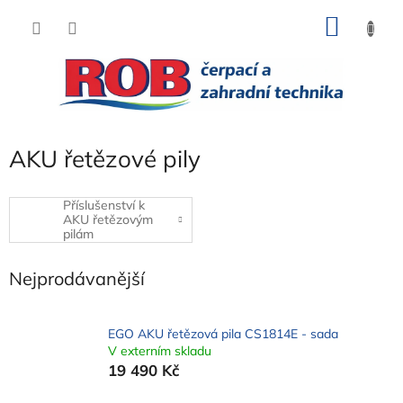
Přejít
NÁKU
na
obsah
KOŠÍK
AKU řetězové pily
Příslušenství k
AKU řetězovým
pilám
Nejprodávanější
EGO AKU řetězová pila CS1814E - sada
V externím skladu
19 490 Kč