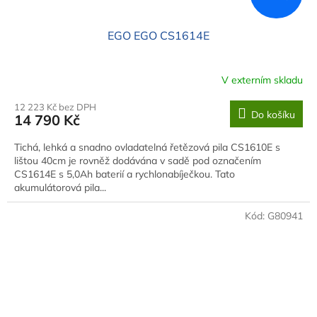
EGO EGO CS1614E
V externím skladu
12 223 Kč bez DPH
Do košíku
14 790 Kč
Tichá, lehká a snadno ovladatelná řetězová pila CS1610E s
lištou 40cm je rovněž dodávána v sadě pod označením
CS1614E s 5,0Ah baterií a rychlonabíječkou. Tato
akumulátorová pila...
Kód:
G80941