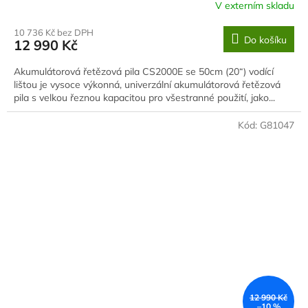
V externím skladu
10 736 Kč bez DPH
Do košíku
12 990 Kč
Akumulátorová řetězová pila CS2000E se 50cm (20“) vodící
lištou je vysoce výkonná, univerzální akumulátorová řetězová
pila s velkou řeznou kapacitou pro všestranné použití, jako...
Kód:
G81047
12 990 Kč
–10 %