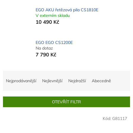
EGO AKU řetězová pila CS1810E
V externím skladu
10 490 Kč
EGO EGO CS1200E
Na dotaz
7 790 Kč
Ř
a
Nejprodávanější
Nejlevnější
Nejdražší
Abecedně
z
e
n
OTEVŘÍT FILTR
í
p
V
r
Kód:
G81117
ý
o
p
d