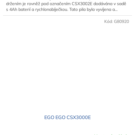
držením je rovněž pod označením CSX3002E dodávána v sadě
s 4Ah baterií a rychlonabíječkou. Tato pila byla vyvíjena a...
Kód:
G80920
EGO EGO CSX3000E