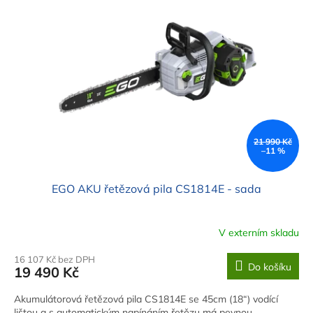
i
u
s
k
p
t
r
ů
o
d
u
k
t
ů
21 990 Kč
–11 %
EGO AKU řetězová pila CS1814E - sada
V externím skladu
16 107 Kč bez DPH
Do košíku
19 490 Kč
Akumulátorová řetězová pila CS1814E se 45cm (18“) vodící
lištou a s automatickým napínáním řetězu má pevnou