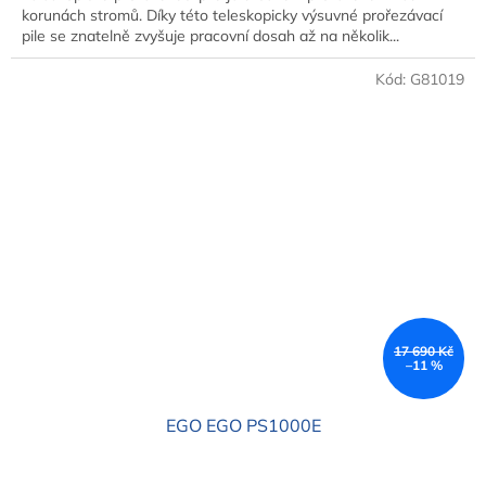
korunách stromů. Díky této teleskopicky výsuvné prořezávací
pile se znatelně zvyšuje pracovní dosah až na několik...
Kód:
G81019
17 690 Kč
–11 %
EGO EGO PS1000E