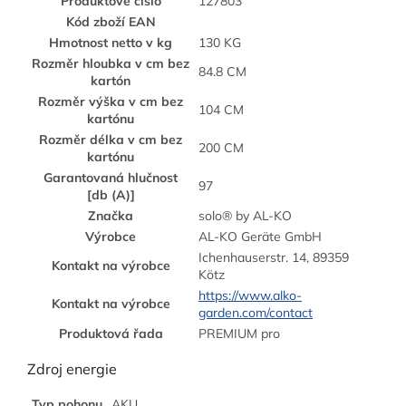
Produktové číslo
127803
Kód zboží EAN
Hmotnost netto v kg
130 KG
Rozměr hloubka v cm bez
84.8 CM
kartón
Rozměr výška v cm bez
104 CM
kartónu
Rozměr délka v cm bez
200 CM
kartónu
Garantovaná hlučnost
97
[db (A)]
Značka
solo® by AL-KO
Výrobce
AL-KO Geräte GmbH
Ichenhauserstr. 14, 89359
Kontakt na výrobce
Kötz
https://www.alko-
Kontakt na výrobce
garden.com/contact
Produktová řada
PREMIUM pro
Zdroj energie
Typ pohonu
AKU