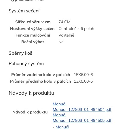
Systém sečení
Šířka záběru v cm
74 CM
Nastavení výšky sečení
Centrálně - 6 poloh
Funkce mulčování
Volitelně
Boční výhoz
Ne
Sběrný koš
Pohonný systém
Průměr zadního kola v palcích
15X6.00-6
Průměr předního kola v palcích
13X5.00-6
Návody k produktu
Manuál
Manual_127803_01_494504.pdf
Návod k produktu
Manuál
Manual_127803_01_494505.pdf
-
Manuál