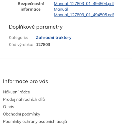
Bezpečnostní
Manual_127803_01_494504.pdf
informace
Manuál
Manual_127803_01_494505.pdf
Doplňkové parametry
Kategorie
:
Zahradní traktory
Kód výrobku
:
127803
Z
á
p
a
Informace pro vás
t
Nákupní rádce
í
Prodej náhradních dílů
O nás
Obchodní podmínky
Podmínky ochrany osobních údajů