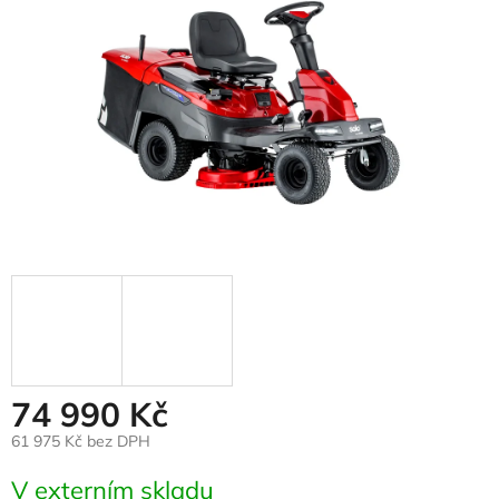
74 990 Kč
61 975 Kč bez DPH
Měrná
V externím skladu
cena: