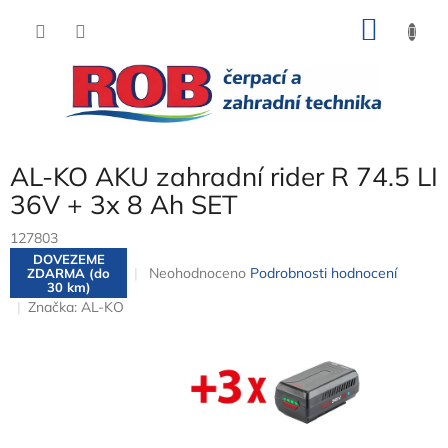
Přejít
NÁKU
na
obsah
KOŠÍK
AL-KO AKU zahradní rider R 74.5 LI
36V + 3x 8 Ah SET
127803
DOVEZEME
Průměrné
Neohodnoceno
Podrobnosti hodnocení
ZDARMA (do
30 km)
hodnocení
Značka:
AL-KO
produktu
je
0,0
z
5
hvězdiček.