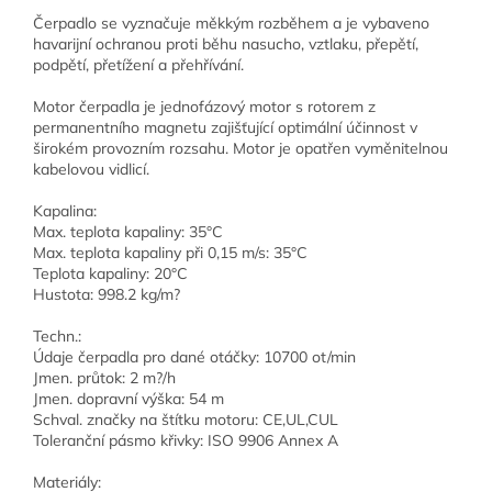
Čerpadlo se vyznačuje měkkým rozběhem a je vybaveno
havarijní ochranou proti běhu nasucho, vztlaku, přepětí,
podpětí, přetížení a přehřívání.
Motor čerpadla je jednofázový motor s rotorem z
permanentního magnetu zajišťující optimální účinnost v
širokém provozním rozsahu. Motor je opatřen vyměnitelnou
kabelovou vidlicí.
Kapalina:
Max. teplota kapaliny: 35°C
Max. teplota kapaliny při 0,15 m/s: 35°C
Teplota kapaliny: 20°C
Hustota: 998.2 kg/m?
Techn.:
Údaje čerpadla pro dané otáčky: 10700 ot/min
Jmen. průtok: 2 m?/h
Jmen. dopravní výška: 54 m
Schval. značky na štítku motoru: CE,UL,CUL
Toleranční pásmo křivky: ISO 9906 Annex A
Materiály: