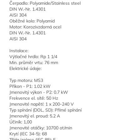
Čerpadlo: Polyamide/Stainless steel
DIN W.-Nr. 1.4301
AISI 304
Oběžné kolo: Polyamid
Motor: Korozivzdorná ocel
DIN W.-Nr. 1.4301
AISI 304
Instalace:
Výtlačné hrdlo: Rp 1 1/4
Min. průměr vrtu: 76 mm
Elektrické údaje:
Typ motoru: MS3
Příkon - P1: 1.02 kW
Jmenovitý výkon - P2: 0.7 kW
Frekvence el. sítě: 50 Hz
Jmenovité napětí: 1 x 200-240 V
Typ spínání (DOL, SD): Přímé spínání
Jmenovitý el. proud: 5.2 A
Účiník: 1,00
Jmenovité otáčky: 10700 ot/min
Krytí (IEC 34-5): 68
Třída izolace (IEC 85): F