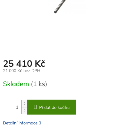
25 410 Kč
21 000 Kč bez DPH
Měrná
Skladem
(1 ks)
cena:
Přidat do košíku
Detailní informace