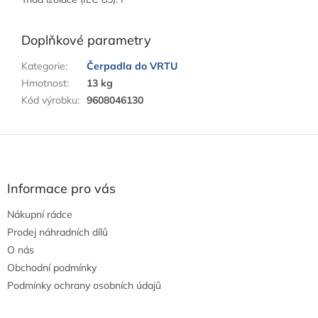
Doplňkové parametry
Kategorie
:
Čerpadla do VRTU
Hmotnost
:
13 kg
Kód výrobku
:
9608046130
Z
á
p
a
Informace pro vás
t
Nákupní rádce
í
Prodej náhradních dílů
O nás
Obchodní podmínky
Podmínky ochrany osobních údajů