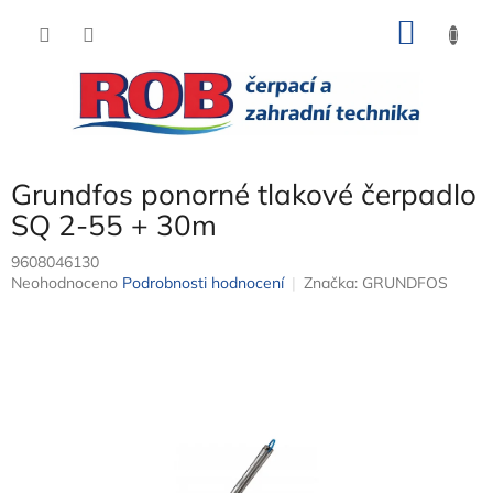
Přejít
NÁKU
na
obsah
KOŠÍK
Grundfos ponorné tlakové čerpadlo
SQ 2-55 + 30m
9608046130
Průměrné
Neohodnoceno
Podrobnosti hodnocení
Značka:
GRUNDFOS
hodnocení
produktu
je
0,0
z
5
hvězdiček.