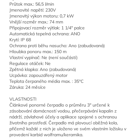
Průtok max.: 56,5 l/min
Jmenovité napětí: 230V
Jmenovitý výkon motoru: 0,7 kW
Vnější rozměr max.: 74 mm
Připojovací rozměr výtlak: 1 1/4" palce
Automatická tepelná ochrana: ANO
Krytí: IP 68
Ochrana proti běhu nasucho: Ano (zabudovaná)
Hloubka ponoru max.: 150 m
Vlastní vypínač: Ne (není součástí)
Regulace otáček: Ne
Zpětná klapka: Ano (zabudovaná)
Ucpávka: zapouzdřený motor
Teplota čerpaného média max. : 35°C
Záruka: 24 měsíce
VLASTNOSTI
Článkové ponorné čerpadlo o průměru 3" určené k
zásobování domácností vodou, přečerpávání kapalin z
nádrží, závlahové účely a aplikace spojené s ochranou
životního prostředí. Čerpadlo má plovoucí oběžná kola,
přičemž každé z nich je uloženo ve svém vlastním ložisku v
provedení karbid wolframu/keramika.