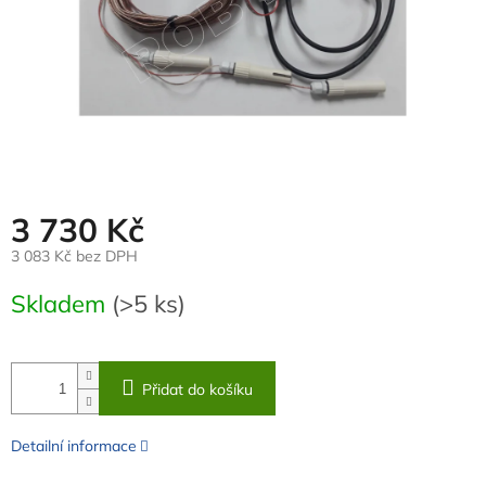
3 730 Kč
3 083 Kč bez DPH
Měrná
Skladem
(>5 ks)
cena:
Přidat do košíku
Detailní informace