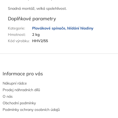
Snadná montáž, velká spolehlivost.
Doplňkové parametry
Kategorie
:
Plovákové spínače, hlídání hladiny
Hmotnost
:
2 kg
Kód výrobku
:
HHV2/55
Z
á
p
a
Informace pro vás
t
Nákupní rádce
í
Prodej náhradních dílů
O nás
Obchodní podmínky
Podmínky ochrany osobních údajů