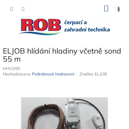
Přejít
NÁKU
na
obsah
KOŠÍK
ELJOB hlídání hladiny včetně sond
55 m
HHV2/55
Průměrné
Neohodnoceno
Podrobnosti hodnocení
Značka:
ELJOB
hodnocení
produktu
je
0,0
z
5
hvězdiček.