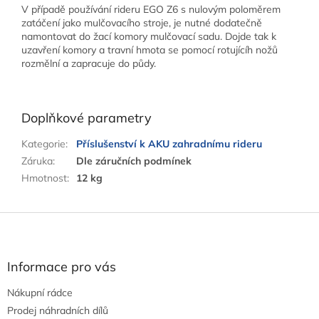
V případě používání rideru EGO Z6 s nulovým poloměrem
zatáčení jako mulčovacího stroje, je nutné dodatečně
namontovat do žací komory mulčovací sadu. Dojde tak k
uzavření komory a travní hmota se pomocí rotujícíh nožů
rozmělní a zapracuje do půdy.
Doplňkové parametry
Kategorie
:
Příslušenství k AKU zahradnímu rideru
Záruka
:
Dle záručních podmínek
Hmotnost
:
12 kg
Z
á
p
a
Informace pro vás
t
Nákupní rádce
í
Prodej náhradních dílů