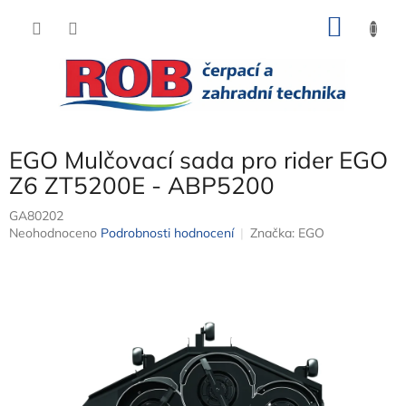
Přejít
NÁKU
na
obsah
KOŠÍK
EGO Mulčovací sada pro rider EGO
Z6 ZT5200E - ABP5200
GA80202
Průměrné
Neohodnoceno
Podrobnosti hodnocení
Značka:
EGO
hodnocení
produktu
je
0,0
z
5
hvězdiček.