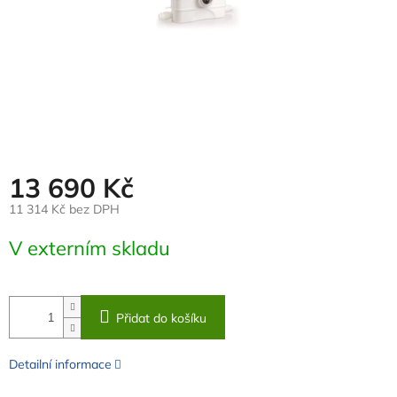
13 690 Kč
11 314 Kč bez DPH
Měrná
V externím skladu
cena:
Přidat do košíku
Detailní informace