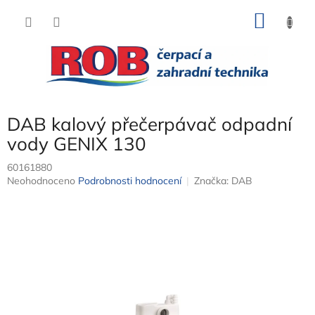
Přejít
NÁKU
na
obsah
KOŠÍK
DAB kalový přečerpávač odpadní
vody GENIX 130
60161880
Průměrné
Neohodnoceno
Podrobnosti hodnocení
Značka:
DAB
hodnocení
produktu
je
0,0
z
5
hvězdiček.