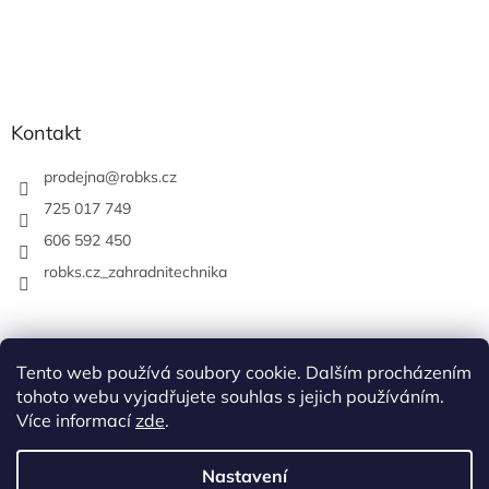
Kontakt
prodejna
@
robks.cz
725 017 749
606 592 450
robks.cz_zahradnitechnika
Tento web používá soubory cookie. Dalším procházením
tohoto webu vyjadřujete souhlas s jejich používáním.
Více informací
zde
.
Nastavení
Vytvořil Shoptet