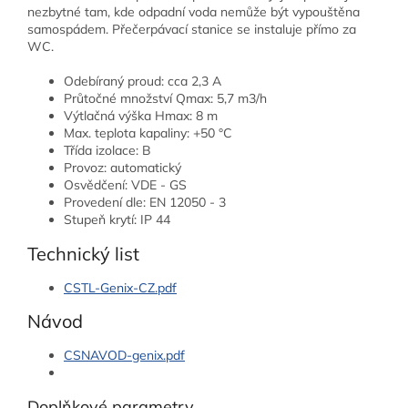
nezbytné tam, kde odpadní voda nemůže být vypouštěna
samospádem. Přečerpávací stanice se instaluje přímo za
WC.
Odebíraný proud: cca 2,3 A
Průtočné množství Qmax: 5,7 m
3
/h
Výtlačná výška Hmax: 8 m
Max. teplota kapaliny: +50 °C
Třída izolace: B
Provoz: automatický
Osvědčení: VDE - GS
Provedení dle: EN 12050 - 3
Stupeň krytí: IP 44
Technický list
CSTL-Genix-CZ.pdf
Návod
CSNAVOD-genix.pdf
Doplňkové parametry