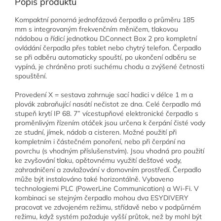
Popis produktu
Kompaktní ponorná jednofázová čerpadla o průměru 185
mm s integrovaným frekvenčním měničem, tlakovou
nádobou a řídicí jednotkou D.Connect Box 2 pro kompletní
ovládání čerpadla přes tablet nebo chytrý telefon. Čerpadlo
se při odběru automaticky spouští, po ukončení odběru se
vypíná, je chráněno proti suchému chodu a zvýšené četnosti
spouštění.
Provedení X = sestava zahrnuje sací hadici v délce 1 m a
plovák zabraňující nasátí nečistot ze dna. Celé čerpadlo má
stupeň krytí IP 68. 7” vícestupňové elektronické čerpadlo s
proměnlivým řízením otáček jsou určena k čerpání čisté vody
ze studní, jímek, nádob a cisteren. Možné použití při
kompletním i částečném ponoření, nebo při čerpání na
povrchu (s vhodným příslušenstvím). Jsou vhodná pro použití
ke zvyšování tlaku, opětovnému využití dešťové vody,
zahradničení a zavlažování v domovním prostředí. Čerpadlo
může být instalováno také horizontálně. Vybaveno
technologiemi PLC (PowerLine Communication) a Wi-Fi. V
kombinaci se stejným čerpadlo mohou dva ESYDIVERY
pracovat ve zdvojeném režimu, střídavě nebo v podpůrném
režimu, když systém požaduje vyšší průtok, než by mohl být