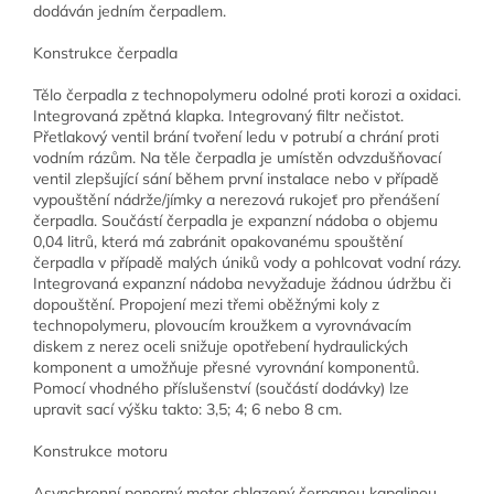
dodáván jedním čerpadlem.
Konstrukce čerpadla
Tělo čerpadla z technopolymeru odolné proti korozi a oxidaci.
Integrovaná zpětná klapka. Integrovaný filtr nečistot.
Přetlakový ventil brání tvoření ledu v potrubí a chrání proti
vodním rázům. Na těle čerpadla je umístěn odvzdušňovací
ventil zlepšující sání během první instalace nebo v případě
vypouštění nádrže/jímky a nerezová rukojeť pro přenášení
čerpadla. Součástí čerpadla je expanzní nádoba o objemu
0,04 litrů, která má zabránit opakovanému spouštění
čerpadla v případě malých úniků vody a pohlcovat vodní rázy.
Integrovaná expanzní nádoba nevyžaduje žádnou údržbu či
dopouštění. Propojení mezi třemi oběžnými koly z
technopolymeru, plovoucím kroužkem a vyrovnávacím
diskem z nerez oceli snižuje opotřebení hydraulických
komponent a umožňuje přesné vyrovnání komponentů.
Pomocí vhodného příslušenství (součástí dodávky) lze
upravit sací výšku takto: 3,5; 4; 6 nebo 8 cm.
Konstrukce motoru
Asynchronní ponorný motor chlazený čerpanou kapalinou.