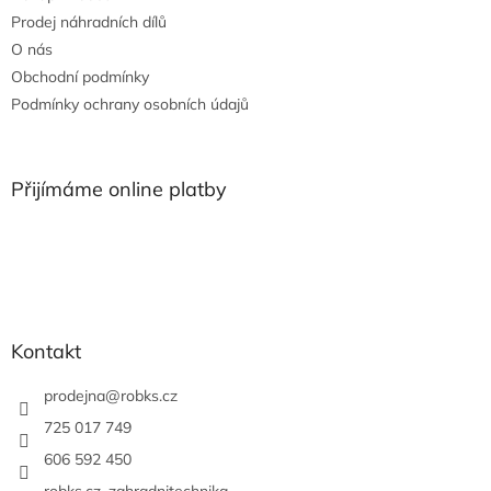
í
Prodej náhradních dílů
O nás
Obchodní podmínky
Podmínky ochrany osobních údajů
Přijímáme online platby
Kontakt
prodejna
@
robks.cz
725 017 749
606 592 450