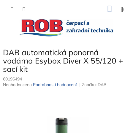
Přejít
NÁKU
na
obsah
KOŠÍK
DAB automatická ponorná
vodárna Esybox Diver X 55/120 +
sací kit
60196494
Průměrné
Neohodnoceno
Podrobnosti hodnocení
Značka:
DAB
hodnocení
produktu
je
0,0
z
5
hvězdiček.