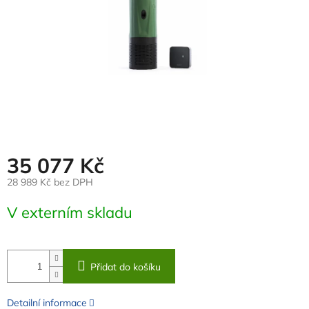
35 077 Kč
28 989 Kč bez DPH
Měrná
V externím skladu
cena:
Přidat do košíku
Detailní informace