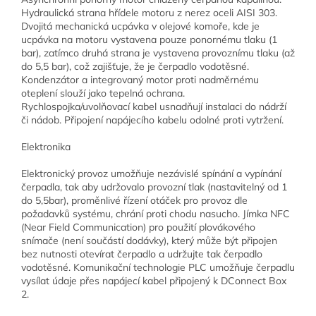
Hydraulická strana hřídele motoru z nerez oceli AISI 303.
Dvojitá mechanická ucpávka v olejové komoře, kde je
ucpávka na motoru vystavena pouze ponornému tlaku (1
bar), zatímco druhá strana je vystavena provoznímu tlaku (až
do 5,5 bar), což zajišťuje, že je čerpadlo vodotěsné.
Kondenzátor a integrovaný motor proti nadměrnému
oteplení slouží jako tepelná ochrana.
Rychlospojka/uvolňovací kabel usnadňují instalaci do nádrží
či nádob. Připojení napájecího kabelu odolné proti vytržení.
Elektronika
Elektronický provoz umožňuje nezávislé spínání a vypínání
čerpadla, tak aby udržovalo provozní tlak (nastavitelný od 1
do 5,5bar), proměnlivé řízení otáček pro provoz dle
požadavků systému, chrání proti chodu nasucho. Jímka NFC
(Near Field Communication) pro použití plovákového
snímače (není součástí dodávky), který může být připojen
bez nutnosti otevírat čerpadlo a udržujte tak čerpadlo
vodotěsné. Komunikační technologie PLC umožňuje čerpadlu
vysílat údaje přes napájecí kabel připojený k DConnect Box
2.