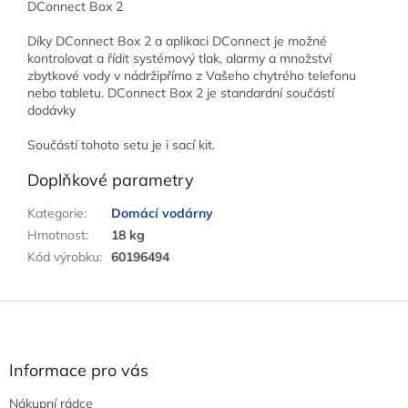
DConnect Box 2
Díky DConnect Box 2 a aplikaci DConnect je možné
kontrolovat a řídit systémový tlak, alarmy a množství
zbytkové vody v nádržipřímo z Vašeho chytrého telefonu
nebo tabletu. DConnect Box 2 je standardní součástí
dodávky
Součástí tohoto setu je i sací kit.
Doplňkové parametry
Kategorie
:
Domácí vodárny
Hmotnost
:
18 kg
Kód výrobku
:
60196494
Z
á
p
a
Informace pro vás
t
Nákupní rádce