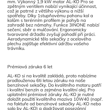
mm. Výkonný 1,9 kW motor AL-KO Pro se
zpětným ventilem nabízí vynikající účinnost,
což je patrné z většího výkonu a nižší
spotřeby. Díky 1stupňovému pohonu kol a
kolům s terénním profilem je pohyb na
zahradě bez námahy. Funkce 3INONE nabízí
sečení, sběr a mulčování. Ergonomicky
tvarované držadlo zvyšují pohodlí při práci.
Aerodynamické tělo sekačky z ocelového
plechu zajišťuje efektivní údržbu vašeho
trávníku.
Prémiová záruka 6 let
AL-KO si na kvalitě zakládá, proto nabízíme
prodlouženou 6ti letou záruku na naše
benzínové sekačky. Do kvalitního motoru patří
i kvalitní benzín a zejména kvalitní olej. Pro
uplatnění prémiové záruky AL-KO je nutné
doložit použití kvalitního maziva 10W40 (např.
na faktuře od benzínové sekačky AL-KO nebo
solo by AL-KO) a dodržovat posezónní