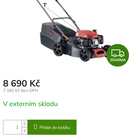
Z
ZDARMA
D
A
8 690 Kč
R
7 182 Kč bez DPH
Měrná
M
V externím skladu
cena:
A
Přidat do košíku