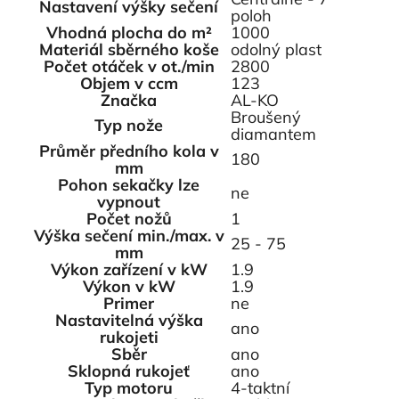
Nastavení výšky sečení
poloh
Vhodná plocha do m²
1000
Materiál sběrného koše
odolný plast
Počet otáček v ot./min
2800
Objem v ccm
123
Značka
AL-KO
Broušený
Typ nože
diamantem
Průměr předního kola v
180
mm
Pohon sekačky lze
ne
vypnout
Počet nožů
1
Výška sečení min./max. v
25 - 75
mm
Výkon zařízení v kW
1.9
Výkon v kW
1.9
Primer
ne
Nastavitelná výška
ano
rukojeti
Sběr
ano
Sklopná rukojeť
ano
Typ motoru
4-taktní