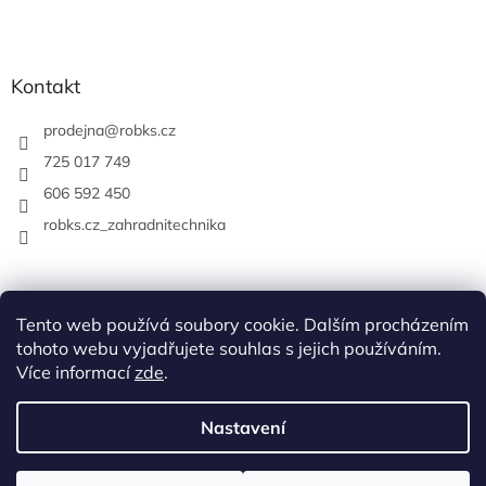
Kontakt
prodejna
@
robks.cz
725 017 749
606 592 450
robks.cz_zahradnitechnika
Tento web používá soubory cookie. Dalším procházením
tohoto webu vyjadřujete souhlas s jejich používáním.
Více informací
zde
.
Nastavení
Vytvořil Shoptet