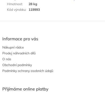
Hmotnost
:
28 kg
Kód výrobku
:
119993
Z
á
p
a
Informace pro vás
t
Nákupní rádce
í
Prodej náhradních dílů
O nás
Obchodní podmínky
Podmínky ochrany osobních údajů
Přijímáme online platby