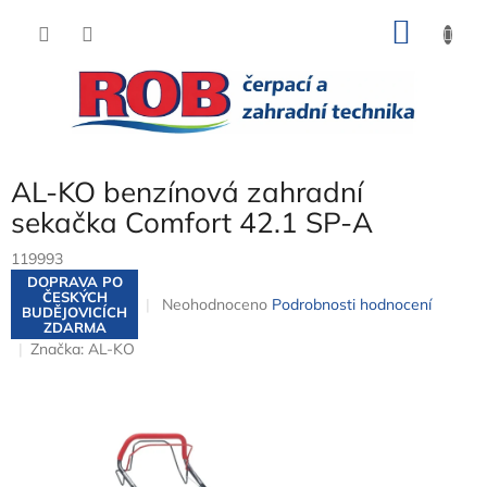
Přejít
NÁKU
na
obsah
KOŠÍK
AL-KO benzínová zahradní
sekačka Comfort 42.1 SP-A
119993
DOPRAVA PO
ČESKÝCH
Průměrné
Neohodnoceno
Podrobnosti hodnocení
BUDĚJOVICÍCH
hodnocení
ZDARMA
produktu
Značka:
AL-KO
je
0,0
z
5
hvězdiček.