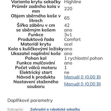
Varianta krytu sekačky
Highline
Průměr zadního kola v
220
mm
Objem sběrného koše v
65
litrech
Šířka záběru v cm
42
se sběrným košem
ano
Funkce
3v1
Produktová řada
Comfort
Materiál krytu
ocel
Kola s kuličkovými ložisky
ano
Ukazatel naplnění koše
ano
Pohon kol
1 rychlostní pohon
Funkce mulčování
ano
Počet válců motoru
1
Elektrický start
ne
Návod k produktu
Manuál 0 (0.00 B)
Nastavení staženého
Manuál 0 (0.00 B)
souboru
Doplňkové parametry
Kategorie
:
Zahradní a robotické sekačky