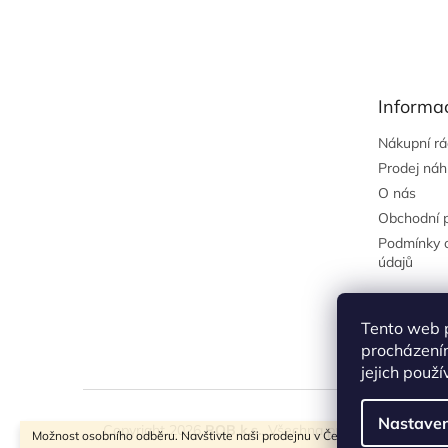
Z
á
p
a
t
Informa
í
Nákupní r
Prodej náh
O nás
Obchodní 
Podmínky 
údajů
Tento web 
procházení
jejich použ
Nastaven
Copyright 2026
ROB k.s.
. Všechna práva vyhrazena.
Možnost osobního odběru. Navštivte naši prodejnu v Českých Budějovicích.