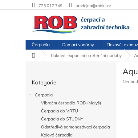
Přejít
725 017 749
prodejna@robks.cz
na
obsah
Čerpadla
Domácí vodárny
Tlakové, expanz
Domů
Tlakové, expanzní a retenční nádoby
A
P
Aqu
o
Přeskočit
s
Průměr
Kategorie
Neohod
kategorie
t
hodnoc
r
produkt
Čerpadla
a
je
Vibrační čerpadla ROB (Malyš)
n
0,0
z
Čerpadla do VRTU
n
5
í
Čerpadla do STUDNY
hvězdič
p
Odstředivá samonasávací čerpadla
a
Kalová čerpadla