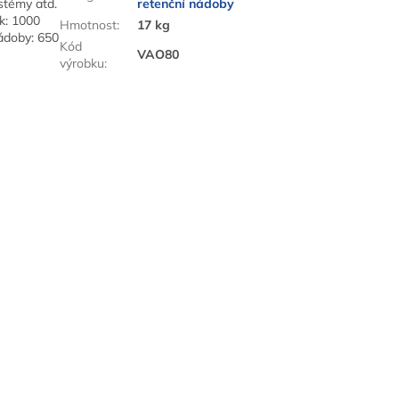
ystémy atd.
retenční nádoby
k: 1000
Hmotnost
:
17 kg
nádoby: 650
Kód
VAO80
výrobku
: