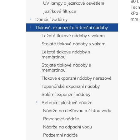
80 l
UV lampy a jezírkové osvětlení
Tech
Jezírkové filtrace
kPa 
mm •
Domácí vodárny
Tlakové, expanzní a retenční nádoby
Ležaté tlakové nádoby s vakem
Stojaté tlakové nádoby s vakem
Ležaté tlakové nádoby s
membránou
Stojaté tlakové nádoby s
membránou
Tlakové expanzní nádoby nerezové
Topenářské expanzní nádoby
Solární expanzní nádoby
Retenční plastové nádrže
Nádrže na dešťovou a čistou vodu
Povrchové nádrže
Nádrže na odpadní vodu
Podzemní nádrže