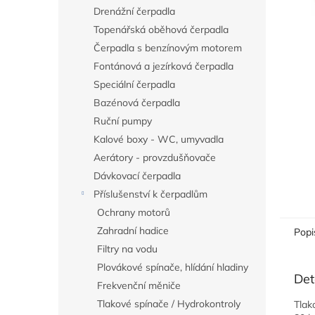
n
Drenážní čerpadla
e
Topenářská oběhová čerpadla
l
Čerpadla s benzínovým motorem
Fontánová a jezírková čerpadla
Speciální čerpadla
Bazénová čerpadla
Ruční pumpy
Kalové boxy - WC, umyvadla
Aerátory - provzdušňovače
Dávkovací čerpadla
Příslušenství k čerpadlům
Ochrany motorů
Zahradní hadice
Popi
Filtry na vodu
Plovákové spínače, hlídání hladiny
Det
Frekvenční měniče
Tlakové spínače / Hydrokontroly
Tlak