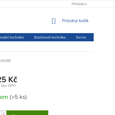
OBCHODNÍ PODMÍNKY
PODMÍNKY OCHRANY OSOBNÍCH ÚDAJŮ
Přihlášení
NÁKUPNÍ
Prázdný košík
KOŠÍK
radní technika
Bazénová technika
Servis
Kontakty
VAO80
25 Kč
č bez DPH
dem
(>5 ks)