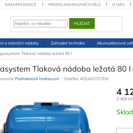
NÁKUPNÍ RÁDCE
PRODEJ NÁHRADNÍCH DÍLŮ
O NÁS
HLEDAT
ní a retenční nádoby
Zahradní technika
Akumulátorová zah
quasystem Tlaková nádoba ležatá 80 l
asystem Tlaková nádoba ležatá 80 l
né
noceno
Podrobnosti hodnocení
Značka:
AQUASYSTEM
ení
4 1
u
3 409 K
Měrná
Skla
cena:
ek.