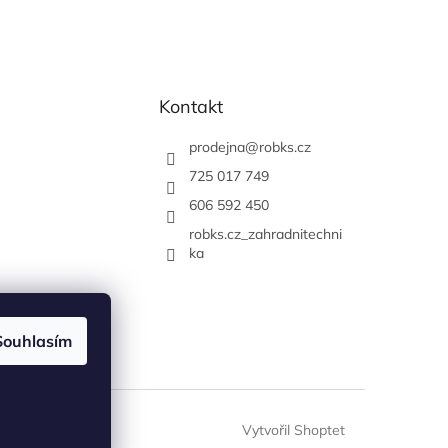
Kontakt
prodejna
@
robks.cz
725 017 749
606 592 450
robks.cz_zahradnitechni
ka
Souhlasím
Vytvořil Shoptet