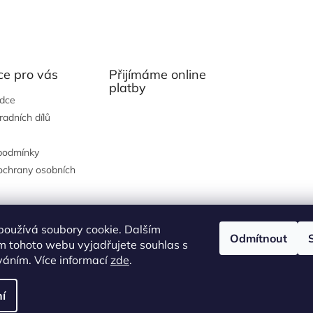
ce pro vás
Přijímáme online
platby
ádce
radních dílů
podmínky
ochrany osobních
používá soubory cookie. Dalším
Odmítnout
m tohoto webu vyjadřujete souhlas s
íváním. Více informací
zde
.
í