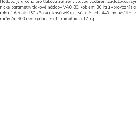
. Nádoba je určena pro tlaková zařízení, stavbu vodáren, zavlažovací s
nické parametry tlakové nádoby VAO 80: •objem: 80 litrů •provozní tla
•plnicí přetlak: 150 kPa •celková výška - včetně noh: 440 mm •délka 
průměr: 400 mm •připojení: 1" •hmotnost: 17 kg