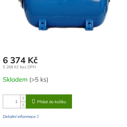
6 374 Kč
5 268 Kč bez DPH
Měrná
Skladem
(>5 ks)
cena:
Přidat do košíku
Detailní informace