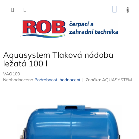
Přejít
NÁKU
na
obsah
KOŠÍK
Aquasystem Tlaková nádoba
ležatá 100 l
VAO100
Průměrné
Neohodnoceno
Podrobnosti hodnocení
Značka:
AQUASYSTEM
hodnocení
produktu
je
0,0
z
5
hvězdiček.