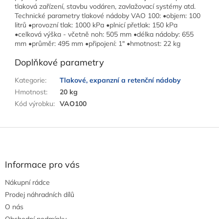
tlaková zařízení, stavbu vodáren, zavlažovací systémy atd.
Technické parametry tlakové nádoby VAO 100: •objem: 100
litrů •provozní tlak: 1000 kPa •plnicí přetlak: 150 kPa
•celková výška - včetně noh: 505 mm •délka nádoby: 655
mm •průměr: 495 mm •připojení: 1" •hmotnost: 22 kg
Doplňkové parametry
Kategorie
:
Tlakové, expanzní a retenční nádoby
Hmotnost
:
20 kg
Kód výrobku
:
VAO100
Z
á
p
a
Informace pro vás
t
Nákupní rádce
í
Prodej náhradních dílů
O nás