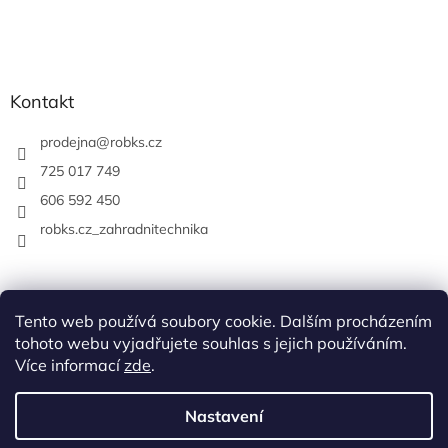
Kontakt
prodejna
@
robks.cz
725 017 749
606 592 450
robks.cz_zahradnitechnika
Tento web používá soubory cookie. Dalším procházením
tohoto webu vyjadřujete souhlas s jejich používáním.
Více informací
zde
.
Nastavení
Vytvořil Shoptet