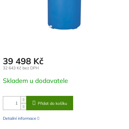
39 498 Kč
32 643 Kč bez DPH
Měrná
Skladem u dodavatele
cena:
Přidat do košíku
Detailní informace