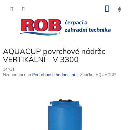
Přejít
NÁKU
na
obsah
KOŠÍK
AQUACUP povrchové nádrže
VERTIKÁLNÍ - V 3300
14421
Průměrné
Neohodnoceno
Podrobnosti hodnocení
Značka:
AQUACUP
hodnocení
produktu
je
0,0
z
5
hvězdiček.