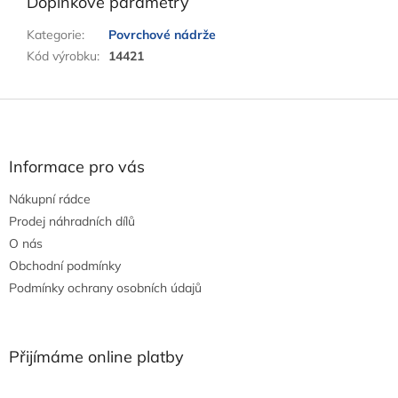
Doplňkové parametry
Kategorie
:
Povrchové nádrže
Kód výrobku
:
14421
Z
á
p
a
Informace pro vás
t
Nákupní rádce
í
Prodej náhradních dílů
O nás
Obchodní podmínky
Podmínky ochrany osobních údajů
Přijímáme online platby