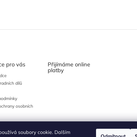
ce pro vás
Přijímáme online
platby
ádce
radních dílů
podmínky
ochrany osobních
používá soubory cookie. Dalším
Odmítnout