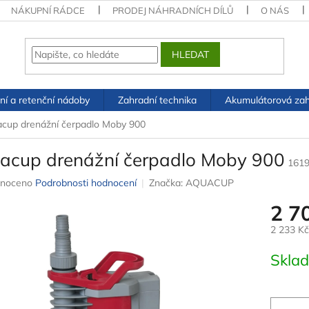
NÁKUPNÍ RÁDCE
PRODEJ NÁHRADNÍCH DÍLŮ
O NÁS
HLEDAT
ní a retenční nádoby
Zahradní technika
Akumulátorová zah
cup drenážní čerpadlo Moby 900
acup drenážní čerpadlo Moby 900
161
né
noceno
Podrobnosti hodnocení
Značka:
AQUACUP
ení
2 7
u
2 233 K
Měrná
Skla
cena:
ek.