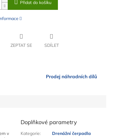
Přidat do košíku
 informace
ZEPTAT SE
SDÍLET
Prodej náhradních dílů
Doplňkové parametry
kem v
Kategorie
:
Drenážní čerpadla