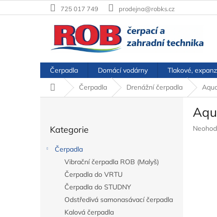
Přejít
725 017 749
prodejna@robks.cz
na
obsah
Čerpadla
Domácí vodárny
Tlakové, expanz
Domů
Čerpadla
Drenážní čerpadla
Aqua
P
Aqu
o
Přeskočit
s
Průměr
Kategorie
Neohod
kategorie
t
hodnoc
r
produkt
Čerpadla
a
je
Vibrační čerpadla ROB (Malyš)
n
0,0
z
Čerpadla do VRTU
n
5
í
Čerpadla do STUDNY
hvězdič
p
Odstředivá samonasávací čerpadla
a
Kalová čerpadla