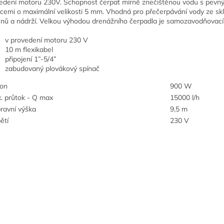
edení motoru 230V. Schopnost čerpat mírně znečištěnou vodu s pevn
icemi o maximální velikosti 5 mm. Vhodná pro přečerpávání vody ze sk
nů a nádrží. Velkou výhodou drenážního čerpadla je samozavodňovací
v provedení motoru 230 V
10 m flexikabel
připojení 1”-5/4”
zabudovaný plovákový spínač
kon
900 W
. průtok - Q max
15000 l/h
ravní výška
9,5 m
ětí
230 V