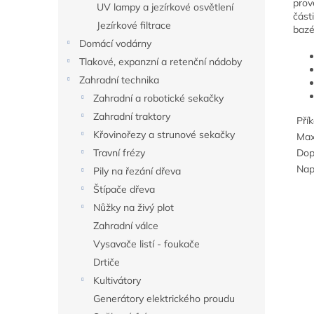
prov
UV lampy a jezírkové osvětlení
část
Jezírkové filtrace
bazé
Domácí vodárny
Tlakové, expanzní a retenční nádoby
Zahradní technika
Zahradní a robotické sekačky
Zahradní traktory
Pří
Křovinořezy a strunové sekačky
Max
Dop
Travní frézy
Nap
Pily na řezání dřeva
Štípače dřeva
Nůžky na živý plot
Zahradní válce
Vysavače listí - foukače
Drtiče
Kultivátory
Generátory elektrického proudu