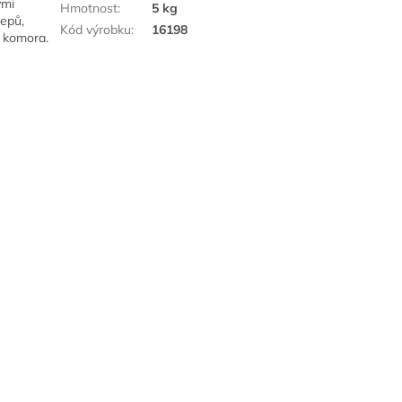
ými
Hmotnost
:
5 kg
lepů,
Kód výrobku
:
16198
 komora.