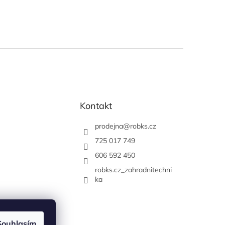
Kontakt
prodejna
@
robks.cz
725 017 749
606 592 450
robks.cz_zahradnitechni
ka
Souhlasím