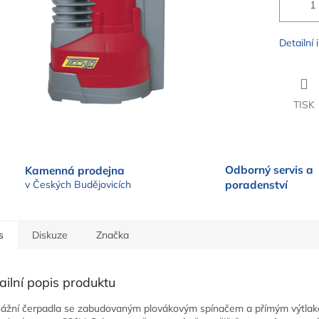
Detailní
TISK
Odborný servis a
Kamenná prodejna
v Českých Budějovicích
poradenství
s
Diskuze
Značka
ailní popis produktu
ážní čerpadla se zabudovaným plovákovým spínačem a přímým výtla