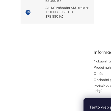
53 490 Kč
AL-KO zahradní AKU traktor
T3100Li - 95.5 HD
179 990 Kč
Z
á
p
a
t
Informa
í
Nákupní r
Prodej náh
O nás
Obchodní 
Podmínky 
údajů
Tento web 