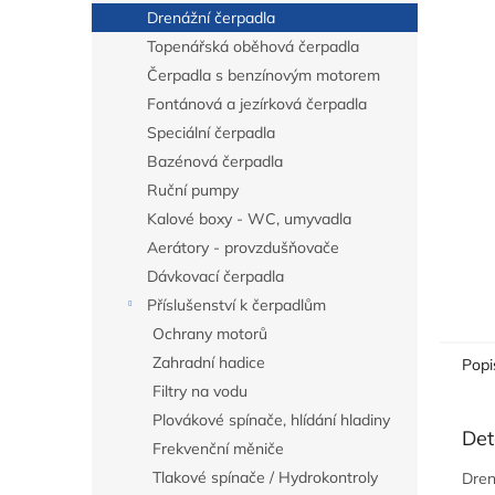
n
Drenážní čerpadla
e
Topenářská oběhová čerpadla
l
Čerpadla s benzínovým motorem
Fontánová a jezírková čerpadla
Speciální čerpadla
Bazénová čerpadla
Ruční pumpy
Kalové boxy - WC, umyvadla
Aerátory - provzdušňovače
Dávkovací čerpadla
Příslušenství k čerpadlům
Ochrany motorů
Zahradní hadice
Popi
Filtry na vodu
Plovákové spínače, hlídání hladiny
Det
Frekvenční měniče
Tlakové spínače / Hydrokontroly
Dren