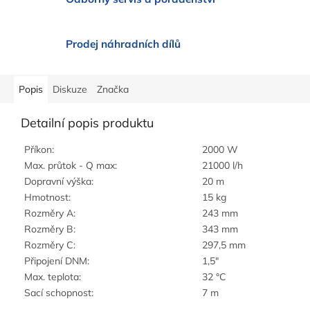
Prodej náhradních dílů
Popis
Diskuze
Značka
Detailní popis produktu
Příkon:
2000 W
Max. průtok - Q max:
21000 l/h
Dopravní výška:
20 m
Hmotnost:
15 kg
Rozměry A:
243 mm
Rozměry B:
343 mm
Rozměry C:
297,5 mm
Připojení DNM:
1,5"
Max. teplota:
32 °C
Sací schopnost:
7 m