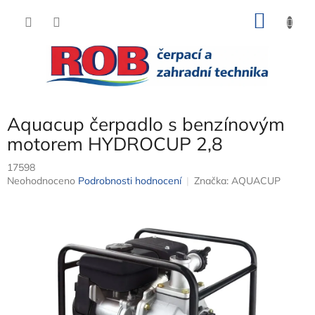
Přejít
NÁKU
na
obsah
KOŠÍK
Aquacup čerpadlo s benzínovým
motorem HYDROCUP 2,8
17598
Průměrné
Neohodnoceno
Podrobnosti hodnocení
Značka:
AQUACUP
hodnocení
produktu
je
0,0
z
5
hvězdiček.