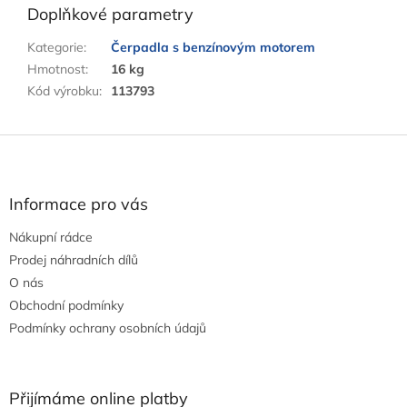
Doplňkové parametry
Kategorie
:
Čerpadla s benzínovým motorem
Hmotnost
:
16 kg
Kód výrobku
:
113793
Z
á
p
a
Informace pro vás
t
Nákupní rádce
í
Prodej náhradních dílů
O nás
Obchodní podmínky
Podmínky ochrany osobních údajů
Přijímáme online platby