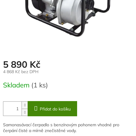
5 890 Kč
4 868 Kč bez DPH
Měrná
Skladem
(1 ks)
cena:
Přidat do košíku
Samonasávací čerpadlo s benzínovým pohonem vhodné pro
čerpání čisté a mírně znečistěné vody.