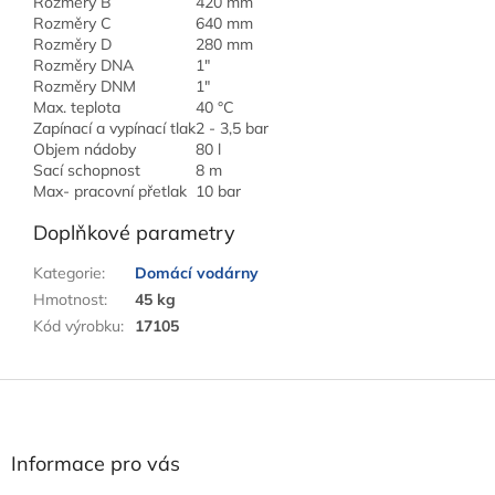
Rozměry B
420 mm
Rozměry C
640 mm
Rozměry D
280 mm
Rozměry DNA
1"
Rozměry DNM
1"
Max. teplota
40 °C
Zapínací a vypínací tlak
2 - 3,5 bar
Objem nádoby
80 l
Sací schopnost
8 m
Max- pracovní přetlak
10 bar
Doplňkové parametry
Kategorie
:
Domácí vodárny
Hmotnost
:
45 kg
Kód výrobku
:
17105
Z
á
p
a
Informace pro vás
t