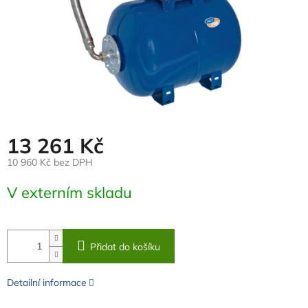
13 261 Kč
10 960 Kč bez DPH
Měrná
V externím skladu
cena:
Přidat do košíku
Detailní informace