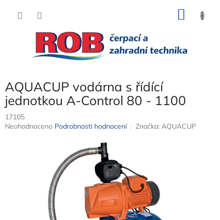
Přejít
NÁKU
na
obsah
KOŠÍK
AQUACUP vodárna s řídící
jednotkou A-Control 80 - 1100
17105
Průměrné
Neohodnoceno
Podrobnosti hodnocení
Značka:
AQUACUP
hodnocení
produktu
je
0,0
z
5
hvězdiček.