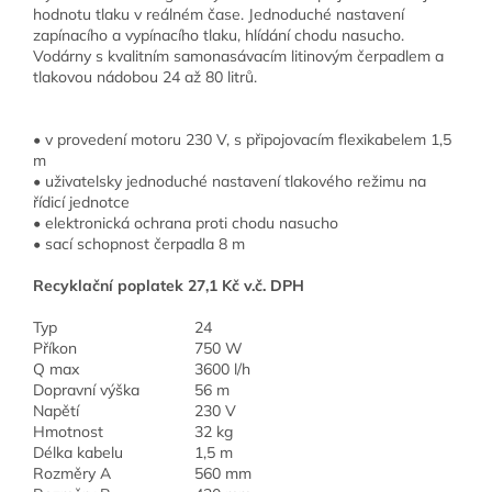
hodnotu tlaku v reálném čase. Jednoduché nastavení
zapínacího a vypínacího tlaku, hlídání chodu nasucho.
Vodárny s kvalitním samonasávacím litinovým čerpadlem a
tlakovou nádobou 24 až 80 litrů.
• v provedení motoru 230 V, s připojovacím flexikabelem 1,5
m
• uživatelsky jednoduché nastavení tlakového režimu na
řídicí jednotce
• elektronická ochrana proti chodu nasucho
• sací schopnost čerpadla 8 m
Recyklační poplatek 27,1 Kč v.č. DPH
Typ
24
Příkon
750 W
Q max
3600 l/h
Dopravní výška
56 m
Napětí
230 V
Hmotnost
32 kg
Délka kabelu
1,5 m
Rozměry A
560 mm