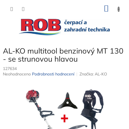
Přejít
NÁKU
na
obsah
KOŠÍK
AL-KO multitool benzinový MT 130
- se strunovou hlavou
127634
Průměrné
Neohodnoceno
Podrobnosti hodnocení
Značka:
AL-KO
hodnocení
produktu
je
0,0
z
5
hvězdiček.