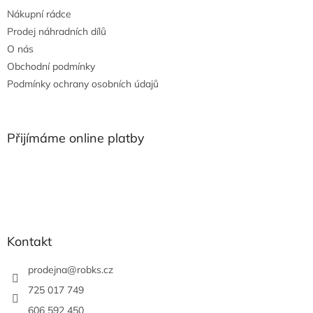
t
Nákupní rádce
í
Prodej náhradních dílů
O nás
Obchodní podmínky
Podmínky ochrany osobních údajů
Přijímáme online platby
Kontakt
prodejna
@
robks.cz
725 017 749
606 592 450