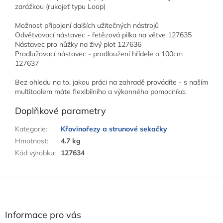
zarážkou (rukojeť typu Loop)
Možnost připojení dalších užitečných nástrojů
Odvětvovací nástavec - řetězová pilka na větve 127635
Nástavec pro nůžky na živý plot 127636
Prodlužovací nástavec - prodloužení hřídele o 100cm
127637
Bez ohledu na to, jakou práci na zahradě provádíte - s naším
multitoolem máte flexibilního a výkonného pomocníka.
Doplňkové parametry
Kategorie
:
Křovinořezy a strunové sekačky
Hmotnost
:
4.7 kg
Kód výrobku
:
127634
Z
á
p
a
Informace pro vás