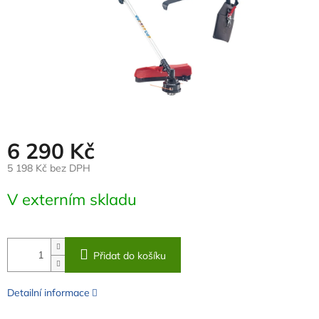
6 290 Kč
5 198 Kč bez DPH
Měrná
V externím skladu
cena:
Přidat do košíku
Detailní informace