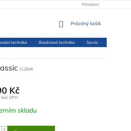
OBCHODNÍ PODMÍNKY
PODMÍNKY OCHRANY OSOBNÍCH ÚDAJŮ
Přihlášení
NÁKUPNÍ
Prázdný košík
KOŠÍK
radní technika
Bazénová technika
Servis
Kontakty
assic
112846
90 Kč
č bez DPH
erním skladu