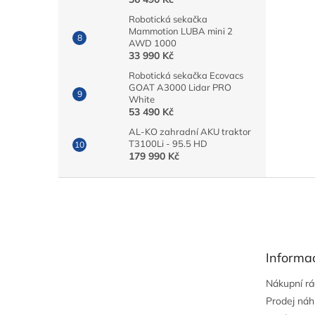
Robotická sekačka
Mammotion LUBA mini 2
AWD 1000
33 990 Kč
Robotická sekačka Ecovacs
GOAT A3000 Lidar PRO
White
53 490 Kč
AL-KO zahradní AKU traktor
T3100Li - 95.5 HD
179 990 Kč
Z
á
p
a
t
Informa
í
Nákupní r
Prodej náh