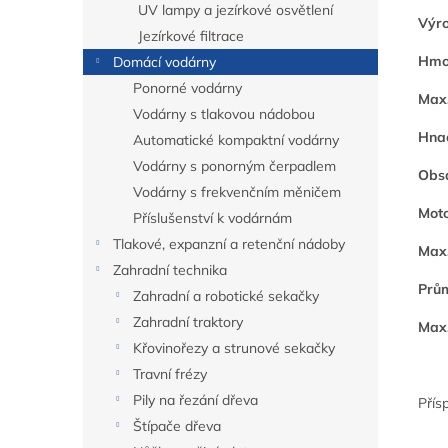
UV lampy a jezírkové osvětlení
Výro
Jezírkové filtrace
Hmo
Domácí vodárny
Ponorné vodárny
Max.
Vodárny s tlakovou nádobou
Hnac
Automatické kompaktní vodárny
Vodárny s ponorným čerpadlem
Obsa
Vodárny s frekvenčním měničem
Moto
Příslušenství k vodárnám
Tlakové, expanzní a retenční nádoby
Max.
Zahradní technika
Prům
Zahradní a robotické sekačky
Zahradní traktory
Max.
Křovinořezy a strunové sekačky
Travní frézy
Pily na řezání dřeva
Přís
Štípače dřeva