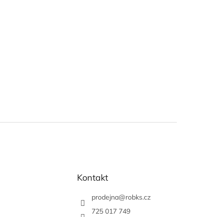
Kontakt
prodejna
@
robks.cz
725 017 749