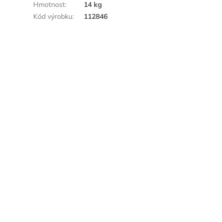
Hmotnost
:
14 kg
Kód výrobku
:
112846