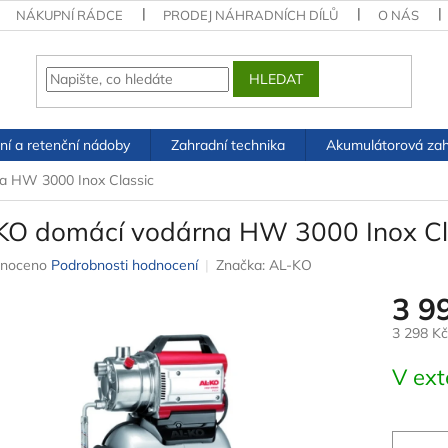
NÁKUPNÍ RÁDCE
PRODEJ NÁHRADNÍCH DÍLŮ
O NÁS
HLEDAT
ní a retenční nádoby
Zahradní technika
Akumulátorová zah
a HW 3000 Inox Classic
KO domácí vodárna HW 3000 Inox Cl
né
noceno
Podrobnosti hodnocení
Značka:
AL-KO
ení
3 9
u
3 298 K
Měrná
V ext
cena:
ek.