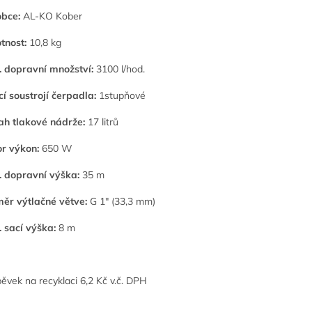
bce:
AL-KO Kober
tnost:
10,8 kg
 dopravní množství:
3100 l/hod.
í soustrojí čerpadla:
1stupňové
h tlakové nádrže:
17 litrů
r výkon:
650 W
 dopravní výška:
35 m
ěr výtlačné větve:
G 1" (33,3 mm)
 sací výška:
8 m
pěvek na recyklaci 6,2 Kč v.č. DPH