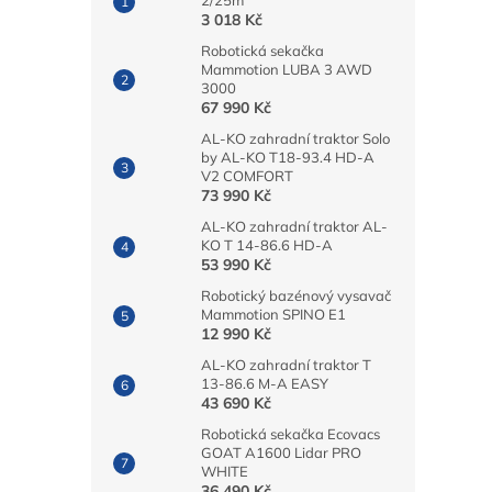
2/25m
3 018 Kč
Robotická sekačka
Mammotion LUBA 3 AWD
3000
67 990 Kč
AL-KO zahradní traktor Solo
by AL-KO T18-93.4 HD-A
V2 COMFORT
73 990 Kč
AL-KO zahradní traktor AL-
KO T 14-86.6 HD-A
53 990 Kč
Robotický bazénový vysavač
Mammotion SPINO E1
12 990 Kč
AL-KO zahradní traktor T
13-86.6 M-A EASY
43 690 Kč
Robotická sekačka Ecovacs
GOAT A1600 Lidar PRO
WHITE
36 490 Kč