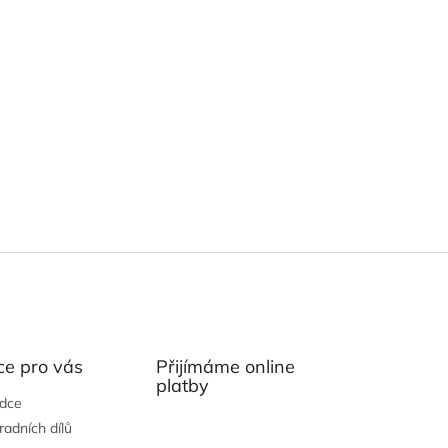
ce pro vás
Přijímáme online
platby
ádce
radních dílů