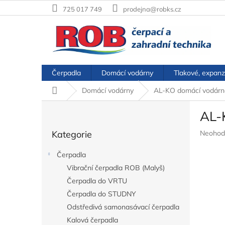
Přejít
725 017 749
prodejna@robks.cz
na
obsah
Čerpadla
Domácí vodárny
Tlakové, expanz
Domů
Domácí vodárny
AL-KO domácí vodárn
P
AL-
o
Přeskočit
s
Průměr
Kategorie
Neohod
kategorie
t
hodnoc
r
produkt
Čerpadla
a
je
Vibrační čerpadla ROB (Malyš)
n
0,0
z
Čerpadla do VRTU
n
5
í
Čerpadla do STUDNY
hvězdič
p
Odstředivá samonasávací čerpadla
a
Kalová čerpadla