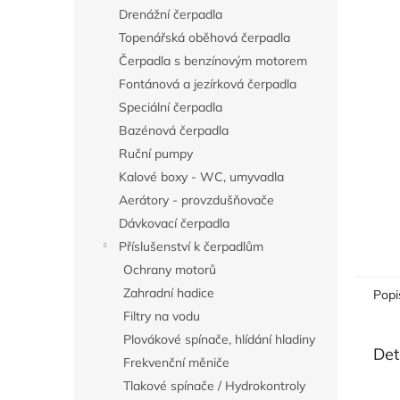
n
Drenážní čerpadla
e
Topenářská oběhová čerpadla
l
Čerpadla s benzínovým motorem
Fontánová a jezírková čerpadla
Speciální čerpadla
Bazénová čerpadla
Ruční pumpy
Kalové boxy - WC, umyvadla
Aerátory - provzdušňovače
Dávkovací čerpadla
Příslušenství k čerpadlům
Ochrany motorů
Zahradní hadice
Popi
Filtry na vodu
Plovákové spínače, hlídání hladiny
Det
Frekvenční měniče
Tlakové spínače / Hydrokontroly